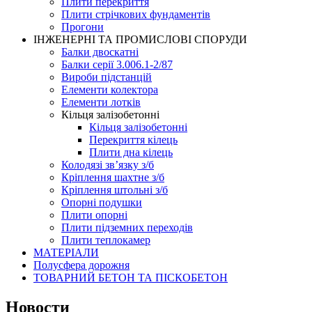
Плити перекриття
Плити стрічкових фундаментів
Прогони
ІНЖЕНЕРНІ ТА ПРОМИСЛОВІ СПОРУДИ
Балки двоскатні
Балки серії 3.006.1-2/87
Вироби підстанцій
Елементи колектора
Елементи лотків
Кільця залізобетонні
Кільця залізобетонні
Перекриття кілець
Плити дна кілець
Колодязі зв’язку з/б
Кріплення шахтне з/б
Кріплення штольні з/б
Опорні подушки
Плити опорні
Плити підземних переходів
Плити теплокамер
МАТЕРІАЛИ
Полусфера дорожня
ТОВАРНИЙ БЕТОН ТА ПІСКОБЕТОН
Новости