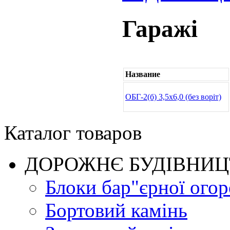
Гаражі
Название
ОБГ-2(б) 3,5х6,0 (без воріт)
Каталог товаров
ДОРОЖНЄ БУДIВНИ
Блоки бар"єрної огор
Бортовий камінь