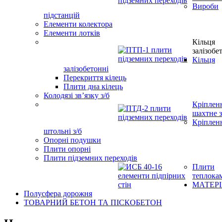
Вироби
підстанцій
Елементи колектора
Елементи лотків
Кільця
залізобе
Кільця
залізобетонні
Перекриття кілець
Плити дна кілець
Колодязі зв’язку з/б
Кріплен
шахтне з
Кріплен
штольні з/б
Опорні подушки
Плити опорні
Плити підземних переходів
Плити
теплока
МАТЕР
Полусфера дорожня
ТОВАРНИЙ БЕТОН ТА ПІСКОБЕТОН