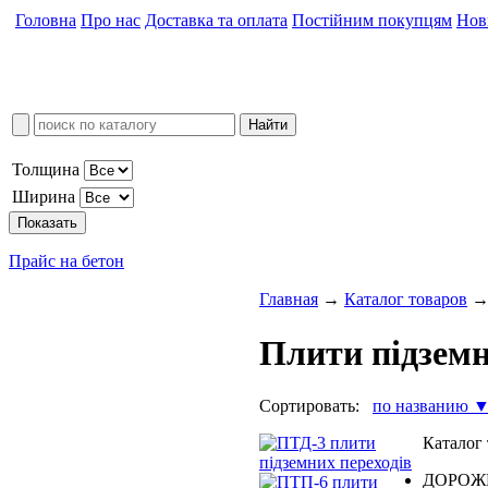
Головна
Про нас
Доставка та оплата
Постійним покупцям
Нов
Толщина
Ширина
Прайс на бетон
Главная
→
Каталог товаров
Плити підземн
Сортировать:
по названию 
Каталог
ДОРОЖ