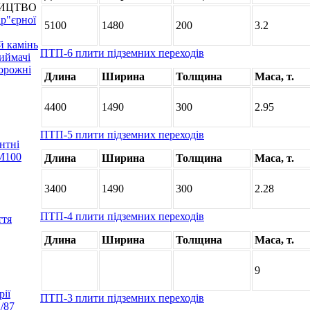
НИЦТВО
р"єрної
5100
1480
200
3.2
й камінь
ПТП-6 плити підземних переходів
иймачі
орожні
Длина
Ширина
Толщина
Маса, т.
4400
1490
300
2.95
ПТП-5 плити підземних переходів
нтні
 М100
Длина
Ширина
Толщина
Маса, т.
3400
1490
300
2.28
ПТП-4 плити підземних переходів
ття
Длина
Ширина
Толщина
Маса, т.
9
рії
ПТП-3 плити підземних переходів
2/87