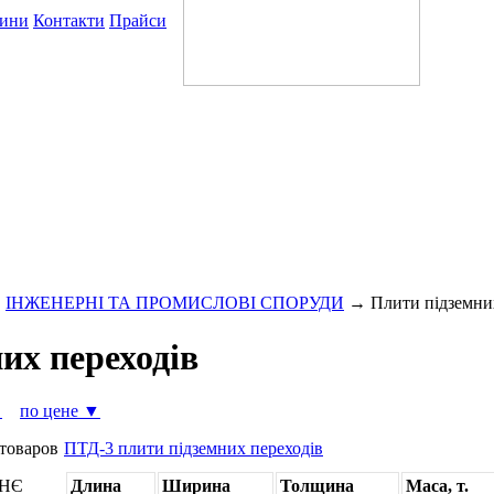
ини
Контакти
Прайси
→
ІНЖЕНЕРНІ ТА ПРОМИСЛОВІ СПОРУДИ
→
Плити підземни
их переходів
▼
по цене ▼
 товаров
ПТД-3 плити підземних переходів
НЄ
Длина
Ширина
Толщина
Маса, т.