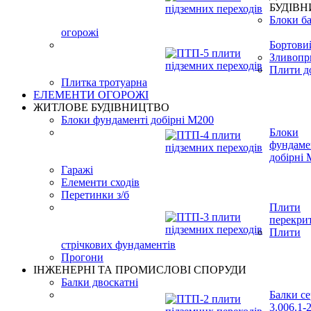
БУДIВ
Блоки ба
огорожі
Бортови
Зливопр
Плити д
Плитка тротуарна
ЕЛЕМЕНТИ ОГОРОЖІ
ЖИТЛОВЕ БУДIВНИЦТВО
Блоки фундаменті добірні М200
Блоки
фундаме
добірні
Гаражі
Елементи сходів
Перетинки з/б
Плити
перекри
Плити
стрічкових фундаментів
Прогони
ІНЖЕНЕРНІ ТА ПРОМИСЛОВІ СПОРУДИ
Балки двоскатні
Балки се
3.006.1-