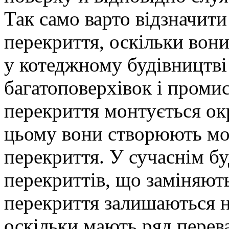
Так само варто відзначити
перекриття, оскільки вони
у котеджному будівництві 
багатоповерхівок і проми
перекриття монтується ок
цьому вони створюють мон
перекриття. У сучаснім бу
перекриттів, що заміняють
перекриття залишаються 
оскільки мають ряд перев